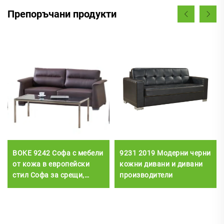
Препоръчани продукти
BOKE 9242 Софа с мебели
9231 2019 Модерни черни
от кожа в европейски
кожни дивани и дивани
стил Софа за срещи,
производители
бизнес рецепция, офис
диван