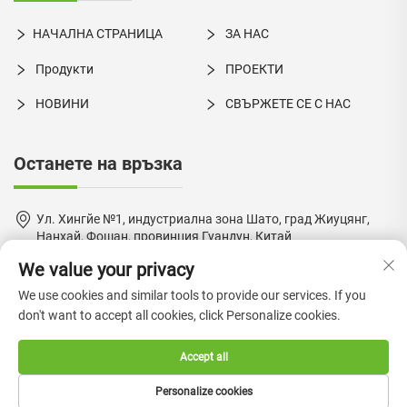
НАЧАЛНА СТРАНИЦА
ЗА НАС
Продукти
ПРОЕКТИ
НОВИНИ
СВЪРЖЕТЕ СЕ С НАС
Останете на връзка
Ул. Хингйе №1, индустриална зона Шато, град Жиуцянг,
Нанхай, Фошан, провинция Гуандун, Китай
We value your privacy
+86-18924550960
We use cookies and similar tools to provide our services. If you
[email protected]
don't want to accept all cookies, click Personalize cookies.
Accept all
Авторско право © 2024 от Foshan Boke Furniture Co., Ltd. —
Personalize cookies
Политика за поверителност