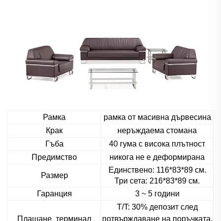
Рамка
рамка от масивна дървесина
Крак
неръждаема стомана
Гъба
40 гума с висока плътност
Предимство
никога не е деформирана
Единствено: 116*83*89 см.
Размер
Три сета: 216*83*89 см.
Гаранция
3 ~ 5 години
T/T: 30% депозит след
Плащане
терминал
потвърждаване на поръчката,