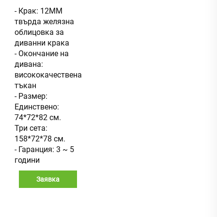
- Крак: 12ММ
твърда желязна
облицовка за
диванни крака
- Окончание на
дивана:
висококачествена
тъкан
- Размер:
Единствено:
74*72*82 см.
Три сета:
158*72*78 см.
- Гаранция: 3 ~ 5
години
Заявка