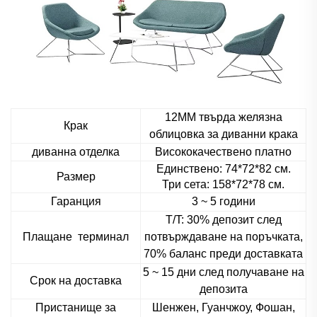
12ММ твърда желязна
Крак
облицовка за диванни крака
диванна отделка
Висококачествено платно
Единствено: 74*72*82 см.
Размер
Три сета: 158*72*78 см.
Гаранция
3 ~ 5 години
T/T: 30% депозит след
Плащане
терминал
потвърждаване на поръчката,
70% баланс преди доставката
5 ~ 15 дни след получаване на
Срок на доставка
депозита
Пристанище за
Шенжен, Гуанчжоу, Фошан,