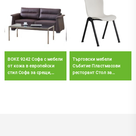
BOKE 9242 Софа с мебели
Търговски мебели
от кожа в европейски
Събитие Пластмасови
стил Софа за срещи,
ресторант Стол за
бизнес рецепция, офис
хранене Модерна
диван
банкетна зала Лекционен
стол