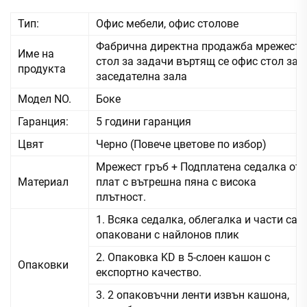
Тип:
Офис мебели, офис столове
Фабрична директна продажба мрежест
Име на
стол за задачи въртящ се офис стол за
продукта
заседателна зала
Модел NO.
Боке
Гаранция:
5 години гаранция
Цвят
Черно (Повече цветове по избор)
Мрежест гръб + Подплатена седалка от
Материал
плат с вътрешна пяна с висока
плътност.
1. Всяка седалка, облегалка и части са
опаковани с найлонов плик
2. Опаковка KD в 5-слоен кашон с
Опаковки
експортно качество.
3. 2 опаковъчни ленти извън кашона,