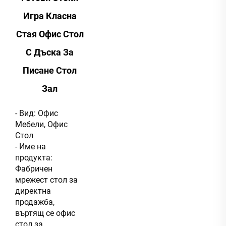
Игра Класна
Стая Офис Стол
С Дъска За
Писане Стол
Зал
- Вид: Офис
Мебели, Офис
Стол
- Име на
продукта:
Фабричен
мрежест стол за
директна
продажба,
въртящ се офис
стол за