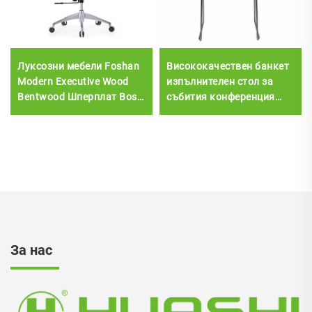
Луксозни мебели Foshan
Висококачествен банкет
Modern Executive Wood
изпълнителен стол за
Bentwood Шперплат Boss
събития конференция
Кожен стол Заседателна
трапезария офис и зала
зала Офис Бюро и
пластмасов ресторантски
комплект столове
стол
За нас