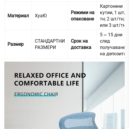
Картонени
Режими на
кутии, 1 шт/
Материал
ХуаЮ
опаковане
тн; 2 шт/тн;
или 3 шт/тн
5 ~ 15 дни
СТАНДАРТНИ
Срок на
след
Размер
РАЗМЕРИ
доставка
получаване
на депозита