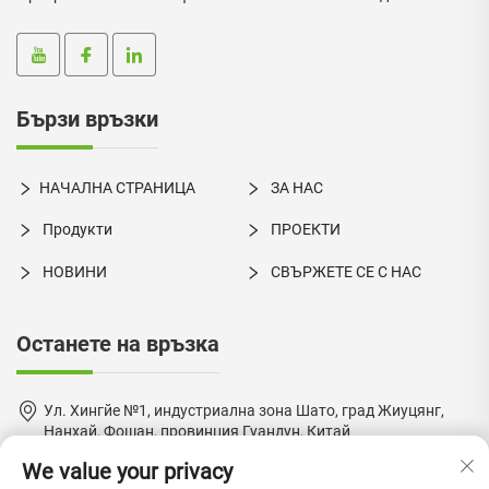
Бързи връзки
НАЧАЛНА СТРАНИЦА
ЗА НАС
Продукти
ПРОЕКТИ
НОВИНИ
СВЪРЖЕТЕ СЕ С НАС
Останете на връзка
Ул. Хингйе №1, индустриална зона Шато, град Жиуцянг,
Нанхай, Фошан, провинция Гуандун, Китай
We value your privacy
+86-18924550960