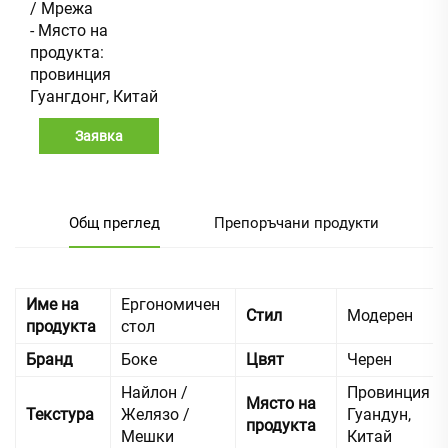
/ Мрежа
- Място на
продукта:
провинция
Гуангдонг, Китай
Заявка
Общ преглед
Препоръчани продукти
Име на
Ергономичен
Стил
Модерен
продукта
стол
Бранд
Боке
Цвят
Черен
Найлон /
Провинция
Място на
Текстура
Желязо /
Гуандун,
продукта
Мешки
Китай