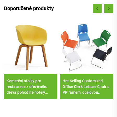
Doporučené produkty
Komerční stolky pro
Hot Selling Customized
restaurace z dřevěného
Office Clerk Leisure Chair s
dřeva pohodlné hotely
PP rámem, ocelovou
volnočasové jídelní nábytek
základnou, síťovou
s plastovou čalouněnou
Executive Chair Style na
sedadlem
skladě