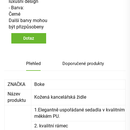
luxusní design
- Barva:
Černé
Další barvy mohou
být přizpůsobeny
Dotaz
Přehled
Doporučené produkty
ZNAČKA
Boke
Název
Kožená kancelářská židle
produktu
1.Elegantně uspořádané sedadla v kvalitním
měkkém PU.
2. kvalitní rámec