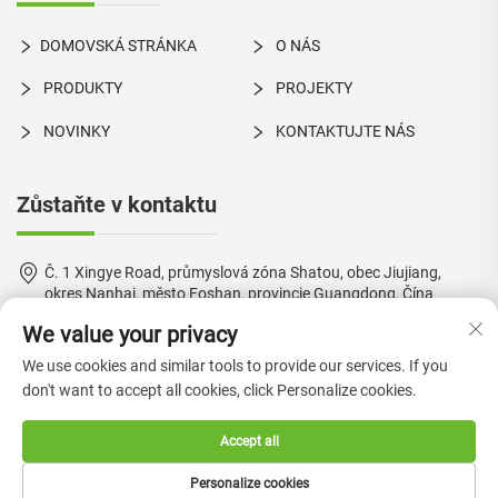
DOMOVSKÁ STRÁNKA
O NÁS
PRODUKTY
PROJEKTY
NOVINKY
KONTAKTUJTE NÁS
Zůstaňte v kontaktu
Č. 1 Xingye Road, průmyslová zóna Shatou, obec Jiujiang,
okres Nanhai, město Foshan, provincie Guangdong, Čína
We value your privacy
+86-18924550960
We use cookies and similar tools to provide our services. If you
[email protected]
don't want to accept all cookies, click Personalize cookies.
Accept all
Copyright © 2024 by Foshan Boke Furniture Co., Ltd. —
Zásady
Personalize cookies
ochrany soukromí