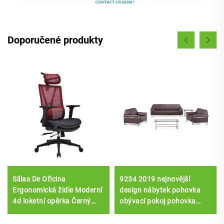
Doporučené produkty
Sillas De Oficina
9234 2019 nejnovější
Ergonomická židle Moderní
design nábytek pohovka
4d loketní opěrka Černý
obývací pokoj pohovka
nylonový rám Síťovina
luxusní nábytek
Ergonomická Výkonná