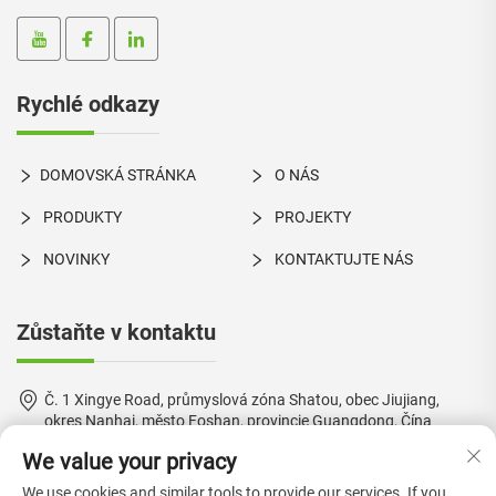
Rychlé odkazy
DOMOVSKÁ STRÁNKA
O NÁS
PRODUKTY
PROJEKTY
NOVINKY
KONTAKTUJTE NÁS
Zůstaňte v kontaktu
Č. 1 Xingye Road, průmyslová zóna Shatou, obec Jiujiang,
okres Nanhai, město Foshan, provincie Guangdong, Čína
We value your privacy
+86-18924550960
We use cookies and similar tools to provide our services. If you