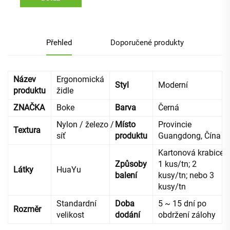
Přehled
Doporučené produkty
Název
Ergonomická
Styl
Moderní
produktu
židle
ZNAČKA
Boke
Barva
Černá
Nylon / železo /
Místo
Provincie
Textura
síť
produktu
Guangdong, Čína
Kartonová krabice,
Způsoby
1 kus/tn; 2
Látky
HuaYu
balení
kusy/tn; nebo 3
kusy/tn
Standardní
Doba
5 ~ 15 dní po
Rozměr
velikost
dodání
obdržení zálohy