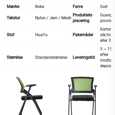
Mærke
Boke
Farve
Sort
Produktets
Guangd
Tekstur
Nylon / Jern / Mesh
placering
provins,
Karton, 
Stof
HuaYu
Pakemåder
stk/tn; 2
eller 3 s
5 ~ 15 
efter
Størrelse
Standardstørrelse
Leveringstid
modtage
deposi