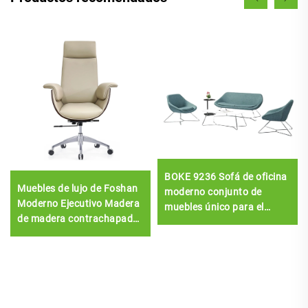
BOKE 9236 Sofá de oficina
Muebles de lujo de Foshan
moderno conjunto de
Moderno Ejecutivo Madera
muebles único para el
de madera contrachapada
salón
de madera curvada Jefe
silla de cuero Sala de
reuniones Escritorio
Escritorio y silla conjunto