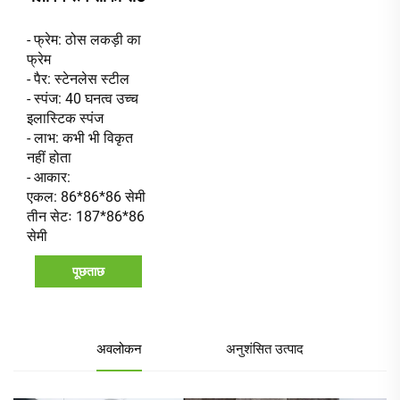
- फ्रेम: ठोस लकड़ी का
फ्रेम
- पैर: स्टेनलेस स्टील
- स्पंज: 40 घनत्व उच्च
इलास्टिक स्पंज
- लाभ: कभी भी विकृत
नहीं होता
- आकार:
एकल: 86*86*86 सेमी
तीन सेटः 187*86*86
सेमी
पूछताछ
अवलोकन
अनुशंसित उत्पाद