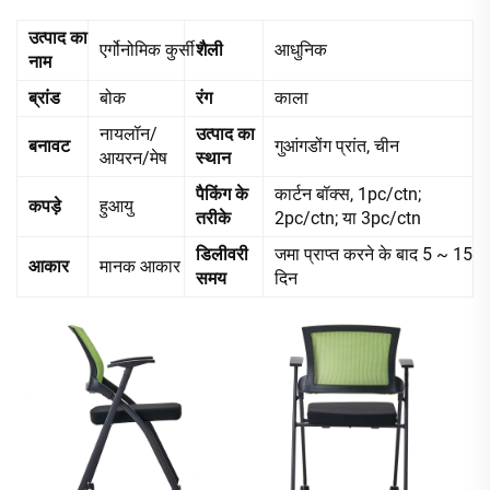
उत्पाद का
एर्गोनोमिक कुर्सी
शैली
आधुनिक
नाम
ब्रांड
बोक
रंग
काला
नायलॉन/
उत्पाद का
बनावट
गुआंगडोंग प्रांत, चीन
आयरन/मेष
स्थान
पैकिंग के
कार्टन बॉक्स, 1pc/ctn;
कपड़े
हुआयु
तरीके
2pc/ctn; या 3pc/ctn
डिलीवरी
जमा प्राप्त करने के बाद 5 ~ 15
आकार
मानक आकार
समय
दिन