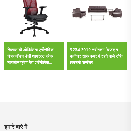
सिलास डी ओफिसिना एर्गोनोमिक
9234 2019 नवीनतम डिजाइन
चेयर मॉडर्न 4डी आर्मरेस्ट ब्लैक
फर्नीचर सोफे कमरे में रहने वाले सोफे
नायलॉन फ्रेम मेश एर्गोनोमिक
लक्जरी फर्नीचर
एक्जीक्यूटिव ऑफिस कैडेरा डी
एस्क्रिटोरियो
हमारे बारे में