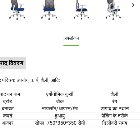
अवलोकन
्पाद विवरण
द परिचय: उपयोग, कार्य, शैली, आदि:
्पाद का नाम
एर्गोनोमिक कुर्सी
शैली
ब्रांड
बोक
रंग
बनावट
नायलॉन/आयरन/मेष
उत्पाद का स्थान
कपड़े
हुआयु
पैकिंग के तरीके
आकार
सोफा: 750*350*350 सेमी
डिलीवरी समय