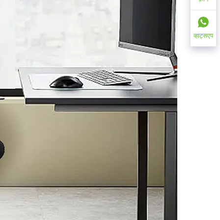
व्हाट्सएप