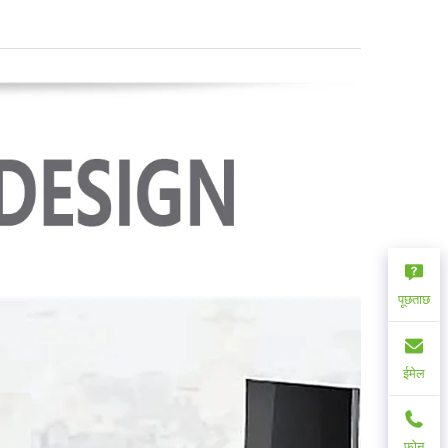
पूछताछ
ईमेल
फ़ोन