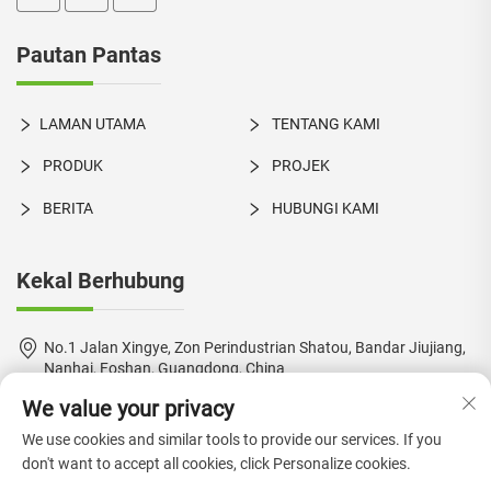
Pautan Pantas
LAMAN UTAMA
TENTANG KAMI
PRODUK
PROJEK
BERITA
HUBUNGI KAMI
Kekal Berhubung
No.1 Jalan Xingye, Zon Perindustrian Shatou, Bandar Jiujiang,
Nanhai, Foshan, Guangdong, China
We value your privacy
+86-18924550960
We use cookies and similar tools to provide our services. If you
[email protected]
don't want to accept all cookies, click Personalize cookies.