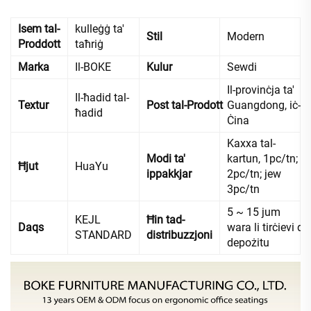
Isem tal-
kulleġġ ta'
Stil
Modern
Proddott
taħriġ
Marka
Il-BOKE
Kulur
Sewdi
Il-provinċja ta'
Il-ħadid tal-
Textur
Post tal-Prodott
Guangdong, iċ-
ħadid
Ċina
Kaxxa tal-
Modi ta'
kartun, 1pc/tn;
Ħjut
HuaYu
ippakkjar
2pc/tn; jew
3pc/tn
5 ~ 15 jum
KEJL
Ħin tad-
Daqs
wara li tirċievi d-
STANDARD
distribuzzjoni
depożitu