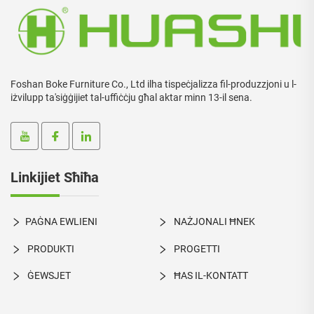
Foshan Boke Furniture Co., Ltd ilha tispeċjalizza fil-produzzjoni u l-
iżvilupp ta'siġġijiet tal-uffiċċju għal aktar minn 13-il sena.
Linkijiet Sħiħa
PAĠNA EWLIENI
NAŻJONALI ĦNEK
PRODUKTI
PROGETTI
ĠEWSJET
ĦAS IL-KONTATT