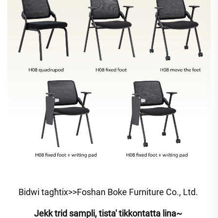
Bidwi tagħtix>>Foshan Boke Furniture Co., Ltd. 
Jekk trid sampli, tista' tikkontatta lina~ 