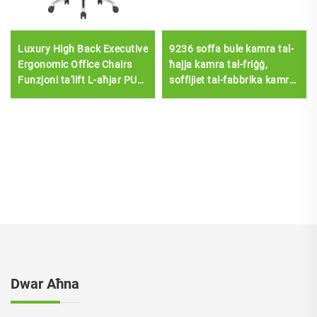
Luxury High Back Executive
9236 soffa bule kamra tal-
Ergonomic Office Chairs
ħajja kamra tal-friġġ,
Funzjoni ta'lift L-aħjar PU
soffijiet tal-fabbrika kamra
Leather Office Furniture
tal-ħajja moderna
Chair
Dwar Aħna