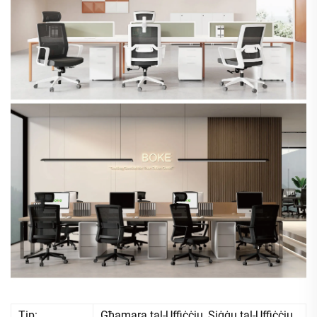
Tip:
Għamara tal-Uffiċċju, Siġġu tal-Uffiċċju