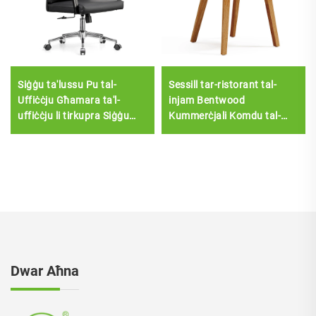
Siġġu ta'lussu Pu tal-
Sessill tar-ristorant tal-
Uffiċċju Għamara ta'l-
injam Bentwood
uffiċċju li tirkupra Siġġu
Kummerċjali Komdu tal-
ta'l-uffiċċju Komdu Sillas
lukanda L-ikel tal-logħob
De Oficina Ġilda Boss Desk
tal-ażżard Għamara tal-ikel
tal-Uffiċċju U Siġġu Set
bil-plastik tas-sit
Dwar Aħna