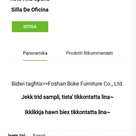
Silla De Oficina
ISTIGA
Panoramika
Prodotti Rikummandati
Bidwi tagħtix>>Foshan Boke Furniture Co., Ltd. 
Jekk trid sampli, tista' tikkontatta lina~ 
Ikklikkja hawn biex tikkontatta lina~ 
Isem tal-
Sessli