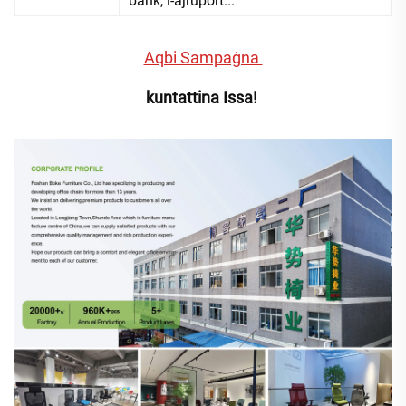
bank, l-ajruport...
Aqbi Sampaġna 
kuntattina Issa! 