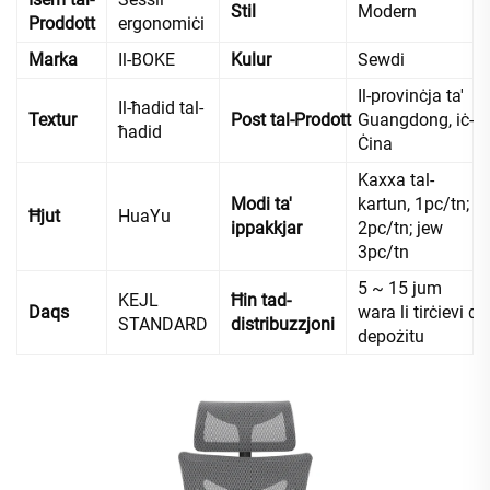
Stil
Modern
Proddott
ergonomiċi
Marka
Il-BOKE
Kulur
Sewdi
Il-provinċja ta'
Il-ħadid tal-
Textur
Post tal-Prodott
Guangdong, iċ-
ħadid
Ċina
Kaxxa tal-
Modi ta'
kartun, 1pc/tn;
Ħjut
HuaYu
ippakkjar
2pc/tn; jew
3pc/tn
5 ~ 15 jum
KEJL
Ħin tad-
Daqs
wara li tirċievi d-
STANDARD
distribuzzjoni
depożitu