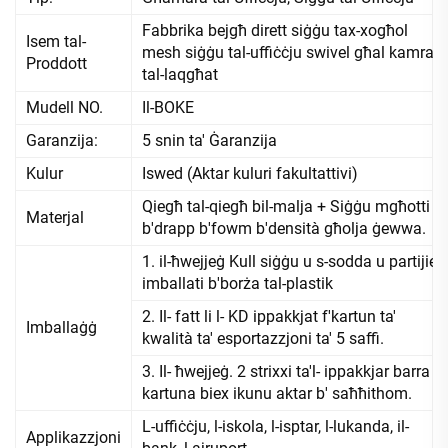
Fabbrika bejgħ dirett siġġu tax-xogħol
Isem tal-
mesh siġġu tal-uffiċċju swivel għal kamra
Proddott
tal-laqgħat
Mudell NO.
Il-BOKE
Garanzija:
5 snin ta' Ġaranzija
Kulur
Iswed (Aktar kuluri fakultattivi)
Qiegħ tal-qiegħ bil-malja + Siġġu mgħotti
Materjal
b'drapp b'fowm b'densità għolja ġewwa.
1. il-ħwejjeġ Kull siġġu u s-sodda u partijiet
imballati b'borża tal-plastik
2. Il- fatt li l- KD ippakkjat f'kartun ta'
Imballaġġ
kwalità ta' esportazzjoni ta' 5 saffi.
3. Il- ħwejjeġ. 2 strixxi ta'l- ippakkjar barra l-
kartuna biex ikunu aktar b' saħħithom.
L-uffiċċju, l-iskola, l-isptar, l-lukanda, il-
Applikazzjoni