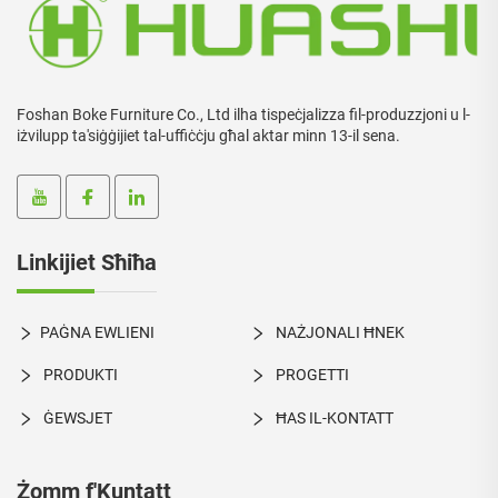
Foshan Boke Furniture Co., Ltd ilha tispeċjalizza fil-produzzjoni u l-
iżvilupp ta'siġġijiet tal-uffiċċju għal aktar minn 13-il sena.
Linkijiet Sħiħa
PAĠNA EWLIENI
NAŻJONALI ĦNEK
PRODUKTI
PROGETTI
ĠEWSJET
ĦAS IL-KONTATT
Żomm f'Kuntatt