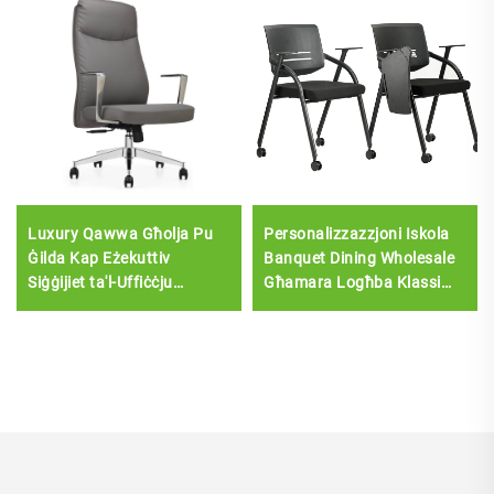
Luxury Qawwa Għolja Pu
Personalizzazzjoni Iskola
Ġilda Kap Eżekuttiv
Banquet Dining Wholesale
Siġġijiet ta'l-Uffiċċju
Għamara Logħba Klassi
Ergonomiċi Siġġijiet komdi
ta'taħriġ Kulleġġ tal-
Uffiċċju ma'Bord tal-
Iskrittura Kulleġġ Sala