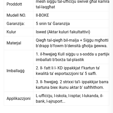
mesh siġġu tal-uffiċċju swivel għal kamra
Proddott
tal-laqgħat
Mudell NO.
Il-BOKE
Garanzija:
5 snin ta' Ġaranzija
Kulur
Iswed (Aktar kuluri fakultattivi)
Qiegħ tal-qiegħ bil-malja + Siġġu mgħotti
Materjal
b'drapp b'fowm b'densità għolja ġewwa.
1. il-ħwejjeġ Kull siġġu u s-sodda u partijiet
imballati b'borża tal-plastik
2. Il- fatt li l- KD ippakkjat f'kartun ta'
Imballaġġ
kwalità ta' esportazzjoni ta' 5 saffi.
3. Il- ħwejjeġ. 2 strixxi ta'l- ippakkjar barra l-
kartuna biex ikunu aktar b' saħħithom.
L-uffiċċju, l-iskola, l-isptar, l-lukanda, il-
Applikazzjoni
bank, l-ajruport...