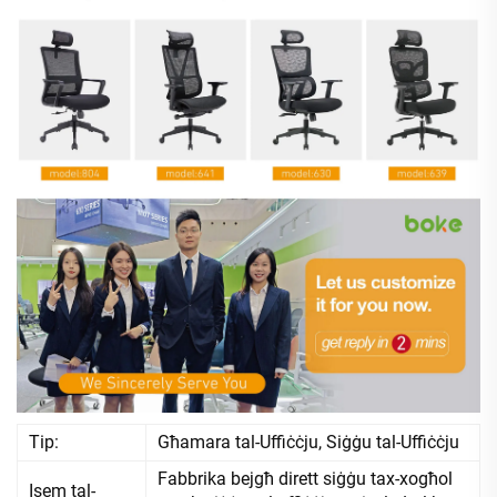
Tip:
Għamara tal-Uffiċċju, Siġġu tal-Uffiċċju
Fabbrika bejgħ dirett siġġu tax-xogħol
Isem tal-