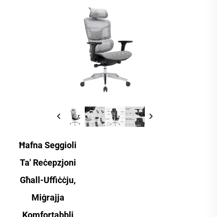
Ħafna Seggioli
Ta' Reċepzjoni
Għall-Uffiċċju,
Miġrajja
Komfortabbli