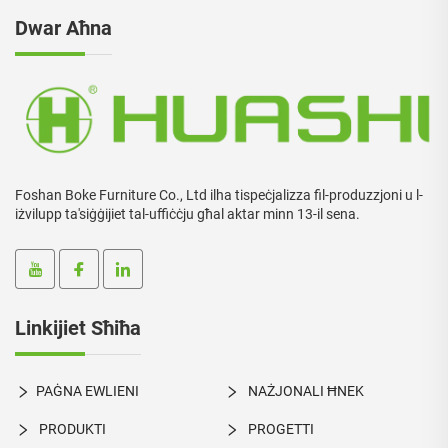
Dwar Aħna
Foshan Boke Furniture Co., Ltd ilha tispeċjalizza fil-produzzjoni u l-
iżvilupp ta'siġġijiet tal-uffiċċju għal aktar minn 13-il sena.
Linkijiet Sħiħa
PAĠNA EWLIENI
NAŻJONALI ĦNEK
PRODUKTI
PROGETTI