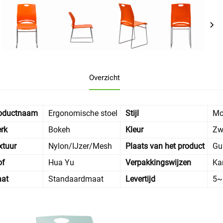
Overzicht
oductnaam
Ergonomische stoel
Stijl
Mo
rk
Bokeh
Kleur
Zw
xtuur
Nylon/IJzer/Mesh
Plaats van het product
Gu
of
Hua Yu
Verpakkingswijzen
Kar
at
Standaardmaat
Levertijd
5~