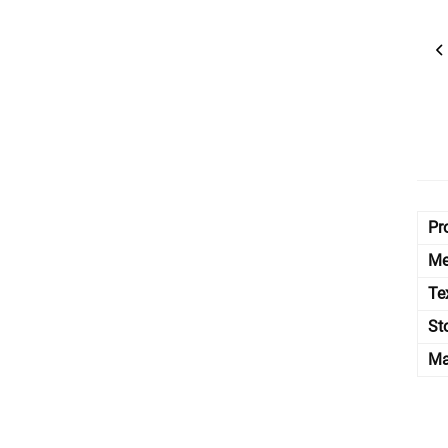
Pr
Me
Te
St
Ma