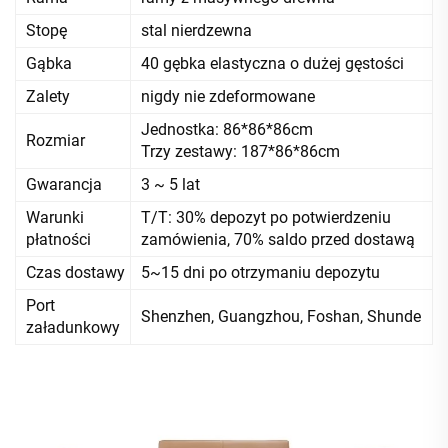
Stopę
stal nierdzewna
Gąbka
40 gębka elastyczna o dużej gęstości
Zalety
nigdy nie zdeformowane
Jednostka: 86*86*86cm
Rozmiar
Trzy zestawy: 187*86*86cm
Gwarancja
3 ~ 5 lat
Warunki
T/T: 30% depozyt po potwierdzeniu
płatności
zamówienia, 70% saldo przed dostawą
Czas dostawy
5~15 dni po otrzymaniu depozytu
Port
Shenzhen, Guangzhou, Foshan, Shunde
załadunkowy