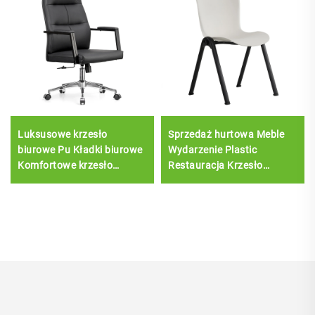
Luksusowe krzesło
Sprzedaż hurtowa Meble
biurowe Pu Kładki biurowe
Wydarzenie Plastic
Komfortowe krzesło
Restauracja Krzesło
biurowe Sillas De Oficina
jadalne Nowoczesny salę
Skóra szef Biurowy biurko i
bankietową Krzesło
krzesło zestaw
wykładowe