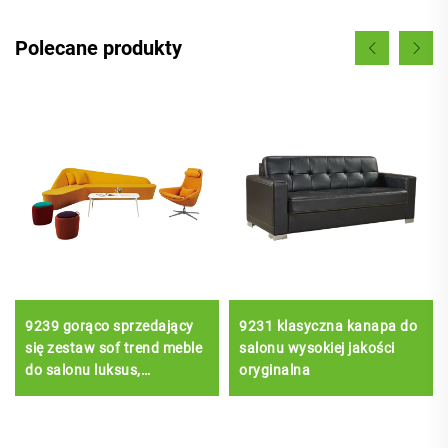
Polecane produkty
9239 gorąco sprzedający
9231 klasyczna kanapa do
się zestaw sof trend meble
salonu wysokiej jakości
do salonu luksus,
oryginalna
nowoczesny dom, kanapa
centrum