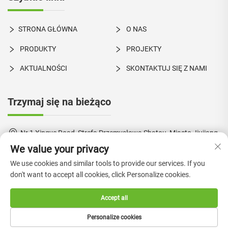
STRONA GŁÓWNA
O NAS
PRODUKTY
PROJEKTY
AKTUALNOŚCI
SKONTAKTUJ SIĘ Z NAMI
Trzymaj się na bieżąco
Nr 1 Xingye Road, Strefa Przemysłowa Shatou, Miasto Jiujiang,
Nanhai, Foshan, Guangdong, Chiny
We value your privacy
+86-18924550960
We use cookies and similar tools to provide our services. If you
don't want to accept all cookies, click Personalize cookies.
[email protected]
Accept all
Personalize cookies
Prawa autorskie © 2024 Foshan Boke Furniture Co., Ltd. —
Polityka