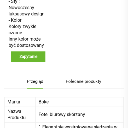
- Styl:
Nowoczesny
luksusowy design
- Kolor:
Kolory zwykłe
czarne
Inny kolor może
być dostosowany
Zapytanie
Przegląd
Polecane produkty
Marka
Boke
Nazwa
Fotel biurowy skórzany
Produktu
1.Elegantnie wystrojowane siedzenia w