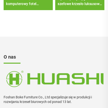
komputerowy fotel
szefowe krzesło luksusowe
obrotowy z funkcją
wykonujące skórzane
rozkładania, ergonomiczny
krzesło biurowe biurko i
fotel biurowy z podnóżkiem
krzesło zestaw
O nas
Foshan Boke Furniture Co., Ltd specjalizuje się w produkcji i
rozwijaniu krzeseł biurowych od ponad 13 lat.