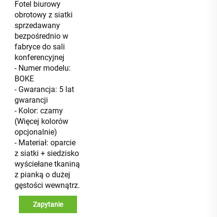
Fotel biurowy
obrotowy z siatki
sprzedawany
bezpośrednio w
fabryce do sali
konferencyjnej
- Numer modelu:
BOKE
- Gwarancja: 5 lat
gwarancji
- Kolor: czarny
(Więcej kolorów
opcjonalnie)
- Materiał: oparcie
z siatki + siedzisko
wyściełane tkaniną
z pianką o dużej
gęstości wewnątrz.
Zapytanie