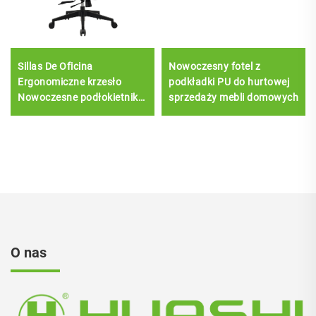
Sillas De Oficina
Nowoczesny fotel z
Ergonomiczne krzesło
podkładki PU do hurtowej
Nowoczesne podłokietnik
sprzedaży mebli domowych
4d Czarna nylonowa rama
Siatka Ergonomiczne biuro
wykonawcze Cadeira De
Escritorio
O nas