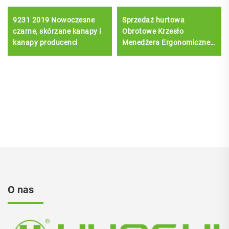
9231 2019 Nowoczesne
Sprzedaż hurtowa
czarne, skórzane kanapy i
Obrotowe Krzesło
kanapy producenci
Menedżera Ergonomiczne
Krzesło Biurowe z
Regulacją Wysokości
O nas