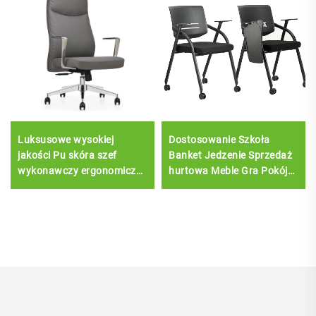
Luksusowe wysokiej
Dostosowanie Szkoła
jakości Pu skóra szef
Banket Jedzenie Sprzedaż
wykonawczy ergonomiczne
hurtowa Meble Gra Pokój
krzesła biurowe wygodne
lekcyjny Szkoła Krzesło
krzesła
biurowe z tablicą do
pisania Krzesło sala