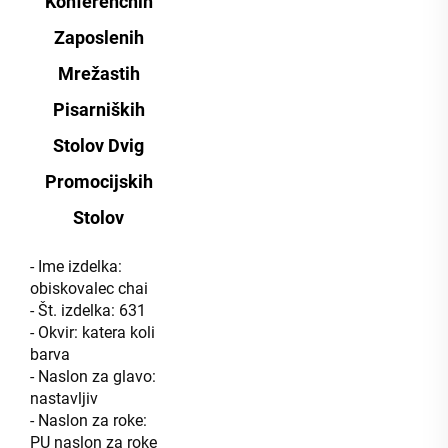
Konferenčnih
Zaposlenih
Mrežastih
Pisarniških
Stolov Dvig
Promocijskih
Stolov
- Ime izdelka:
obiskovalec chai
- Št. izdelka: 631
- Okvir: katera koli
barva
- Naslon za glavo:
nastavljiv
- Naslon za roke:
PU naslon za roke