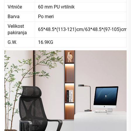
Vrtniče
60 mm PU vrtilnik
Barva
Po meri
Velikost
65*48.5*(113-121)cm/63*48.5*(97-105)cm
pakiranja
G.W.
16.9KG