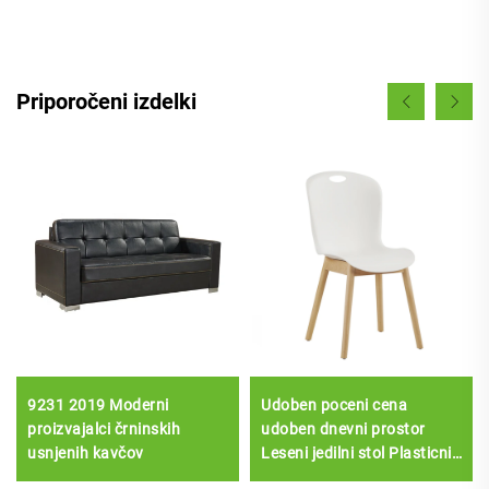
Priporočeni izdelki
9231 2019 Moderni
Udoben poceni cena
proizvajalci črninskih
udoben dnevni prostor
usnjenih kavčov
Leseni jedilni stol Plasticni
stol Srečni stol