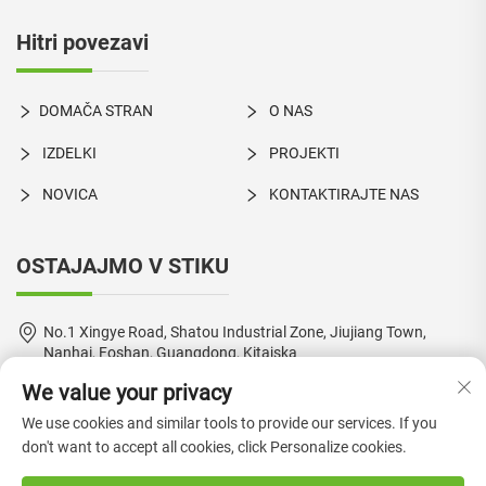
Hitri povezavi
DOMAČA STRAN
O NAS
IZDELKI
PROJEKTI
NOVICA
KONTAKTIRAJTE NAS
OSTAJAJMO V STIKU
No.1 Xingye Road, Shatou Industrial Zone, Jiujiang Town,
Nanhai, Foshan, Guangdong, Kitajska
We value your privacy
+86-18924550960
We use cookies and similar tools to provide our services. If you
[email protected]
don't want to accept all cookies, click Personalize cookies.