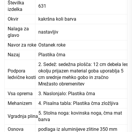
Številka
631
izdelka
Okvir
kakršna koli barva
Nalaga za
nastavljiv
glavo
Navor za roke
Ostanek roke
Nazaj
Plastika črna
2. Sedež: sedežna plošča: 12 cm debela les,
Podpora
okolju prijazen material goba uporablja 5
ledvične kosti
cm srednje mehko gobo in zračno
Mrežasto obremenitev
Vsa oprema
3. Naslonjalo: Plastika črna
Mehanizem
4. Pisalna tabla: Plastika črna zložljiva
5. Stolna noga: kovinska noga, črna mat
Vgradnja plina
barva
Osnova
podlaga iz aluminijeve zlitine 350 mm