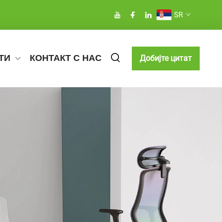
SR
ТИ
КОНТАКТ С НАС
Добијте цитат