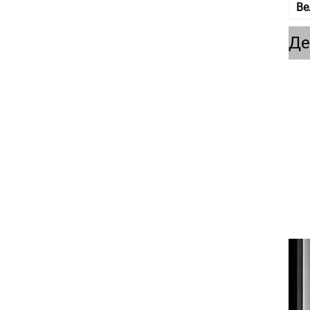
Ве
Де