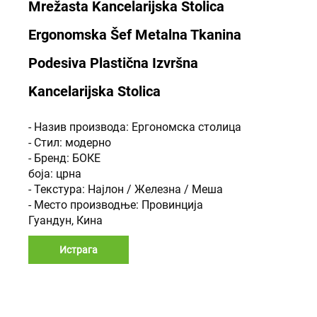
Mrežasta Kancelarijska Stolica
Ergonomska Šef Metalna Tkanina
Podesiva Plastična Izvršna
Kancelarijska Stolica
- Назив производа: Ергономска столица
- Стил: модерно
- Бренд: БОКЕ
боја: црна
- Текстура: Најлон / Железна / Меша
- Место производње: Провинција
Гуандун, Кина
Истрага