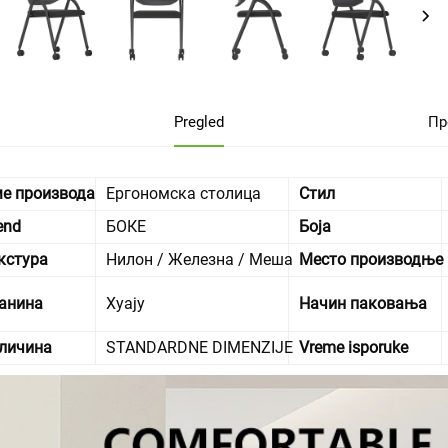
Pregled
Пр
е производа
Ергономска столица
Стил
end
БОКЕ
Боја
кстура
Нилон / Железна / Меша
Место производње
анина
Хуају
Начин паковања
личина
STANDARDNE DIMENZIJE
Vreme isporuke