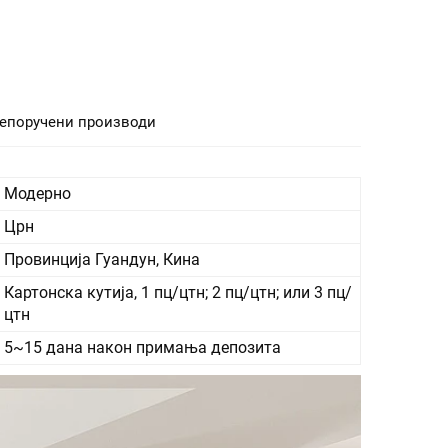
епоручени производи
Модерно
Црн
Провинција Гуандун, Кина
Картонска кутија, 1 пц/цтн; 2 пц/цтн; или 3 пц/
цтн
5~15 дана након примања депозита