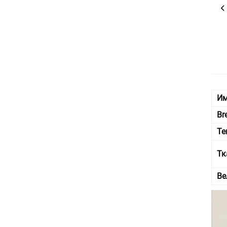
Им
Br
Те
Тк
Ве