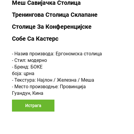
Меш Савијачка Столица
Тренингова Столица Склапане
Столице За Конференцијске
Собе Са Кастерс
- Назив производа: Ергономска столица
- Стил: модерно
- Бренд: БОКЕ
боја: црна
- Текстура: Најлон / Железна / Меша
- Место производње: Провинција
Гуандун, Кина
Истрага