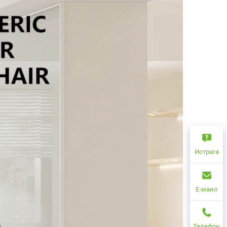
Истрага
Е-маил
Телефон