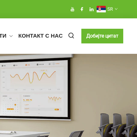
SR
ТИ
КОНТАКТ С НАС
Добијте цитат