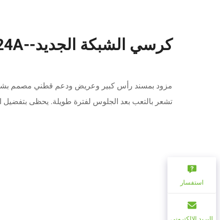
كرسي الشبكة الجديد--624A
مزود بمسند رأس كبير وعريض ودعم قطني مصمم بشكل 
تشعر بالتعب بعد الجلوس لفترة طويلة. يحظى بتفضيل الع
استفسار
البريد الإلكتروني