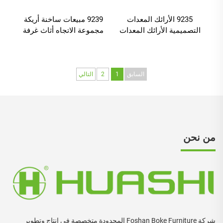
9235 الأرائك المعدات
9239 مبيعات ساخنة أريكة
التصميمية الأرائك المعدات
مجموعة الاتجاه أثاث غرفة
غرفة المعيشة الأرائك
المعيشة الفاخرة، والمنزل
والأرائك الجديدة الأثاث
الحديث مركز الأريكة
المنزلي الحديث الجلد
الفولاذ المقاوم للصدأ
السابق
1
2
التالي
من نحن
شركة Foshan Boke Furniture المحدودة متخصصة في إنتاج وتطوير