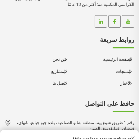
الكراسي المكتبية منذ أكثر من 13 عامًا.
روابط سريعة
الصفحة الرئيسية
من نحن
المنتجات
المشاريع
الأخبار
اتصل بنا
حافظ على التواصل
رقم 1 طريق شينغ ييه، منطقة شاتو الصناعية، بلدة جيو جيانغ، نانهاي،
فوشان، قوانغدونغ، الصين
+86-18924550960