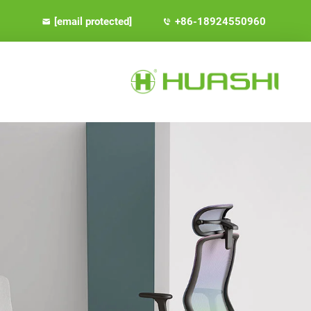
[email protected]
+86-18924550960