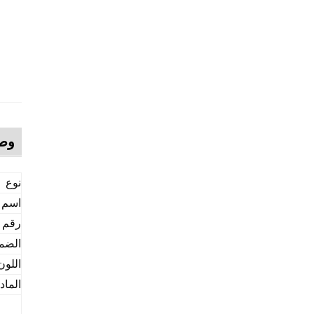
وصف
نوع
اسم ا
رقم ا
الضم
اللون
الماد