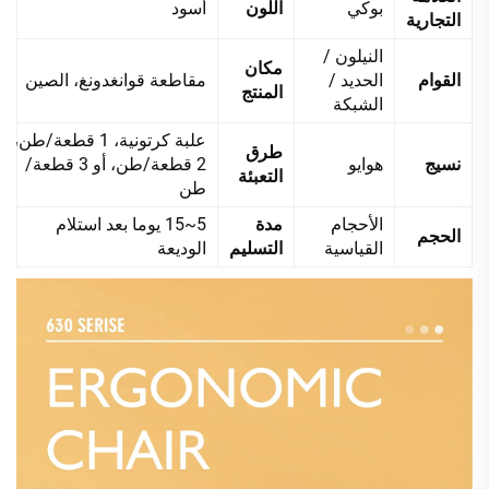
بوكي
اللون
أسود
التجارية
النيلون /
مكان
القوام
الحديد /
مقاطعة قوانغدونغ، الصين
المنتج
الشبكة
علبة كرتونية، 1 قطعة/طن،
طرق
نسيج
هوايو
2 قطعة/طن، أو 3 قطعة/
التعبئة
طن
الأحجام
مدة
5~15 يوما بعد استلام
الحجم
القياسية
التسليم
الوديعة