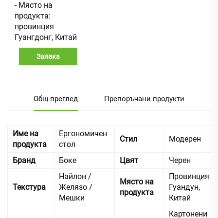
- Място на
продукта:
провинция
Гуангдонг, Китай
Заявка
Общ преглед
Препоръчани продукти
Име на
Ергономичен
Стил
Модерен
продукта
стол
Бранд
Боке
Цвят
Черен
Найлон /
Провинция
Място на
Текстура
Желязо /
Гуандун,
продукта
Мешки
Китай
Картонени