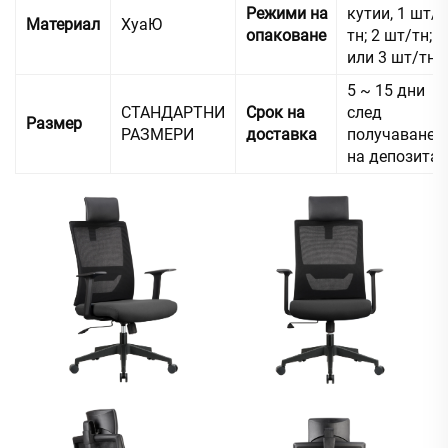
Режими на
кутии, 1 шт/
Материал
ХуаЮ
опаковане
тн; 2 шт/тн;
или 3 шт/тн
5 ~ 15 дни
СТАНДАРТНИ
Срок на
след
Размер
РАЗМЕРИ
доставка
получаване
на депозита