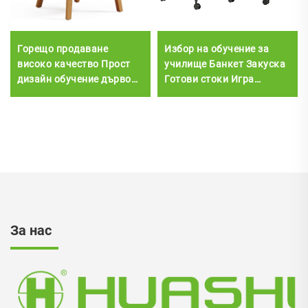
Горещо продаване
Избор на обучение за
високо качество Прост
училище Банкет Закуска
дизайн обучение дърво
Готови стоки Игра
трапезария офис
Класна стая Офис стол с
конферентна зала
дъска за писане Стол Зал
приемни пластмасови
столове
За нас