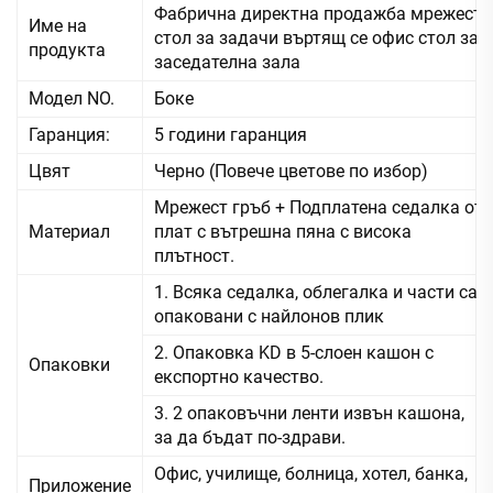
Фабрична директна продажба мрежест
Име на
стол за задачи въртящ се офис стол за
продукта
заседателна зала
Модел NO.
Боке
Гаранция:
5 години гаранция
Цвят
Черно (Повече цветове по избор)
Мрежест гръб + Подплатена седалка от
Материал
плат с вътрешна пяна с висока
плътност.
1. Всяка седалка, облегалка и части са
опаковани с найлонов плик
2. Опаковка KD в 5-слоен кашон с
Опаковки
експортно качество.
3. 2 опаковъчни ленти извън кашона,
за да бъдат по-здрави.
Офис, училище, болница, хотел, банка,
Приложение