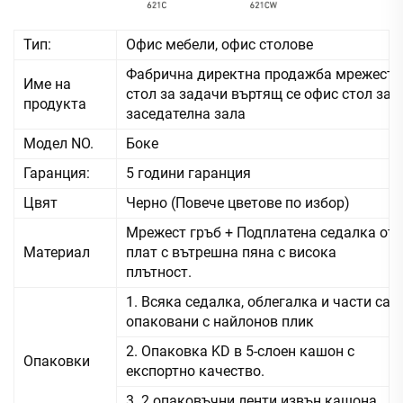
Тип:
Офис мебели, офис столове
Фабрична директна продажба мрежест
Име на
стол за задачи въртящ се офис стол за
продукта
заседателна зала
Модел NO.
Боке
Гаранция:
5 години гаранция
Цвят
Черно (Повече цветове по избор)
Мрежест гръб + Подплатена седалка от
Материал
плат с вътрешна пяна с висока
плътност.
1. Всяка седалка, облегалка и части са
опаковани с найлонов плик
2. Опаковка KD в 5-слоен кашон с
Опаковки
експортно качество.
3. 2 опаковъчни ленти извън кашона,