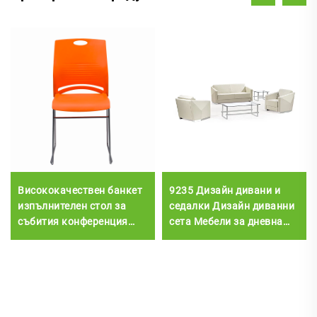
Висококачествен банкет
9235 Дизайн дивани и
изпълнителен стол за
седалки Дизайн диванни
събития конференция
сета Мебели за дневна
трапезария офис и зала
стая Дивани и дивани,
пластмасов ресторантски
нови модерни мебели за
стол
дома Кожа от
неръждаема стомана