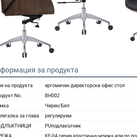
формация за продукта
е на продукта
ергомичен директорски офис стол
одукт No.
BH002
мка
Черен/Бял
легалка за глава
регулируем
ОДЛЪКТНИЦИ
PUподлакътник
РЕЖА
KF-04 серия еластична мрежа или по п