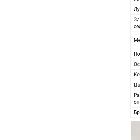
Лу
За
се
Ме
По
Ос
Ко
Цв
Ра
оп
Бр