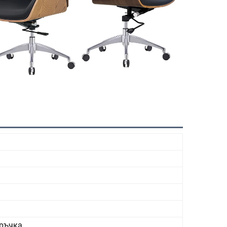
оръчка