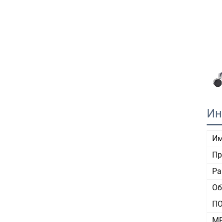
Ин
Им
Пр
Ра
Об
П
М