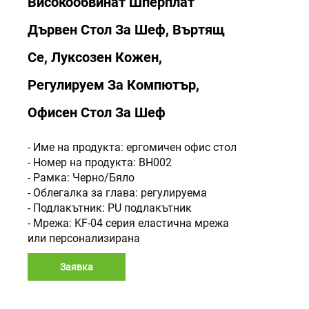
Високообвинат Шперплат
Дървен Стол За Шеф, Въртящ
Се, Луксозен Кожен,
Регулируем За Компютър,
Офисен Стол За Шеф
- Име на продукта: ергомичен офис стол
- Номер на продукта: BH002
- Рамка: Черно/Бяло
- Облегалка за глава: регулируема
- Подлакътник: PU подлакътник
- Мрежа: KF-04 серия еластична мрежа
или персонализирана
Заявка