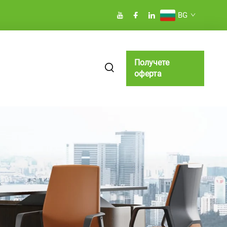
BG
Получете
оферта