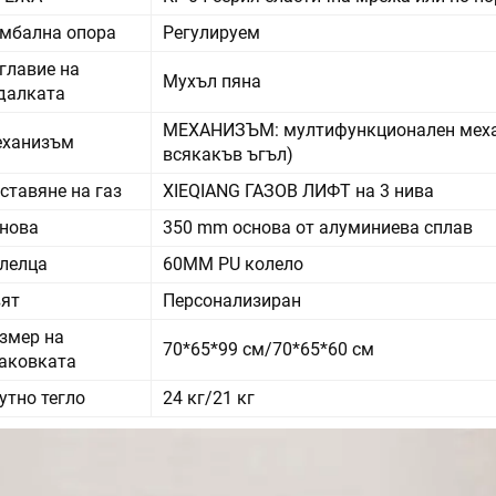
мбална опора
Регулируем
главие на
Мухъл пяна
далката
МЕХАНИЗЪМ: мултифункционален механ
ханизъм
всякакъв ъгъл)
ставяне на газ
XIEQIANG ГАЗОВ ЛИФТ на 3 нива
нова
350 mm основа от алуминиева сплав
лелца
60MM PU колело
ят
Персонализиран
змер на
70*65*99 см/70*65*60 см
аковката
утно тегло
24 кг/21 кг