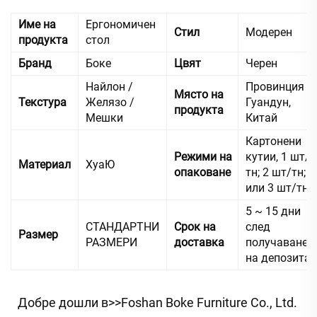
Име на
Ергономичен
Стил
Модерен
продукта
стол
Бранд
Боке
Цвят
Черен
Найлон /
Провинция
Място на
Текстура
Желязо /
Гуандун,
продукта
Мешки
Китай
Картонени
Режими на
кутии, 1 шт/
Материал
ХуаЮ
опаковане
тн; 2 шт/тн;
или 3 шт/тн
5 ~ 15 дни
СТАНДАРТНИ
Срок на
след
Размер
РАЗМЕРИ
доставка
получаване
на депозита
Добре дошли в>>Foshan Boke Furniture Co., Ltd. 