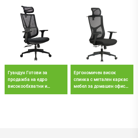
Гуандун Готови за
Ергономичен висок
продажба на едро
спинка с метален каркас
високообхватни и
мебел за домашен офис
регулируеми офисни
Модерен екзекутивен
столове с ергономична
регулируем столова
мрежа Удобни столове за
офисна греда с главобран
компютърни бюра за
офис