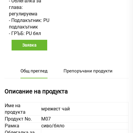
- Облегалка за
глава:
регулируема
- Подлакътник: PU
подлакътник
- ГРЪБ: PU бял
Заявка
Общ преглед
Препоръчани продукти
Описание на продукта
Име на
мрежест чай
продукта
Продукт No.
M07
Рамка
сиво/бяло
Облегалка за