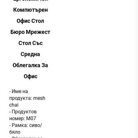
Компютърен
Офис Стол
Бюро Мрежест
Стол Със
Средна
Облегалка За
Офис
- Име на
продукта: mesh
chai
- Продуктов
номер: M07
- Рамка: сиво/
бяло