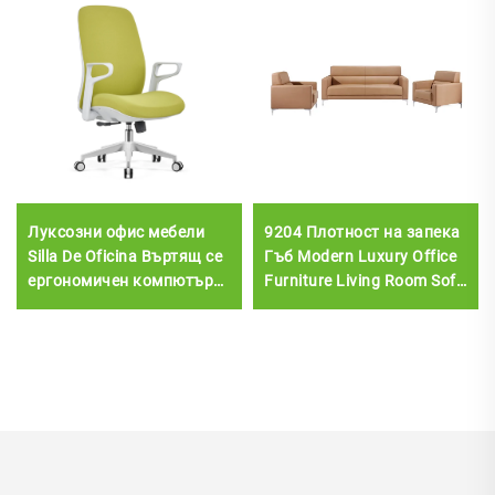
Луксозни офис мебели
9204 Плотност на запека
Silla De Oficina Въртящ се
Гъб Modern Luxury Office
ергономичен компютърен
Furniture Living Room Sofa
офис стол Бюро Мрежест
Sets
стол със средна
облегалка за офис