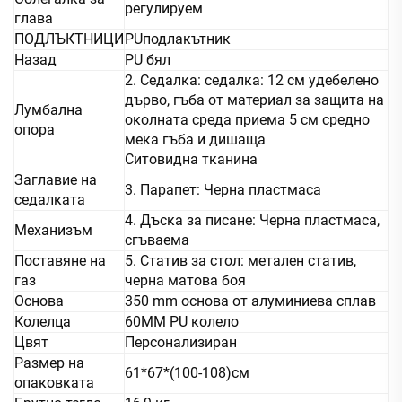
регулируем
глава
ПОДЛЪКТНИЦИ
PUподлакътник
Назад
PU бял
2. Седалка: седалка: 12 см удебелено
дърво, гъба от материал за защита на
Лумбална
околната среда приема 5 см средно
опора
мека гъба и дишаща
Ситовидна тканина
Заглавие на
3. Парапет: Черна пластмаса
седалката
4. Дъска за писане: Черна пластмаса,
Механизъм
сгъваема
Поставяне на
5. Статив за стол: метален статив,
газ
черна матова боя
Основа
350 mm основа от алуминиева сплав
Колелца
60MM PU колело
Цвят
Персонализиран
Размер на
61*67*(100-108)см
опаковката