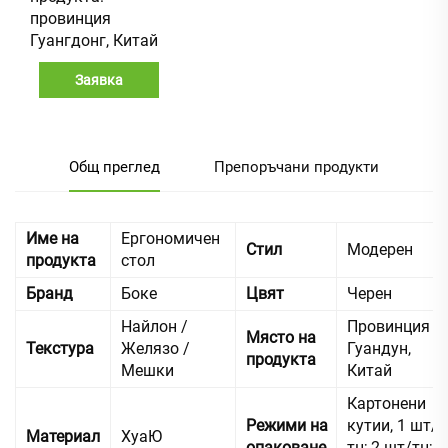
провинция
Гуангдонг, Китай
Заявка
Общ преглед
Препоръчани продукти
Име на
Ергономичен
Стил
Модерен
продукта
стол
Бранд
Боке
Цвят
Черен
Найлон /
Провинция
Място на
Текстура
Желязо /
Гуандун,
продукта
Мешки
Китай
Картонени
Режими на
кутии, 1 шт/
Материал
ХуаЮ
опаковане
тн; 2 шт/тн;