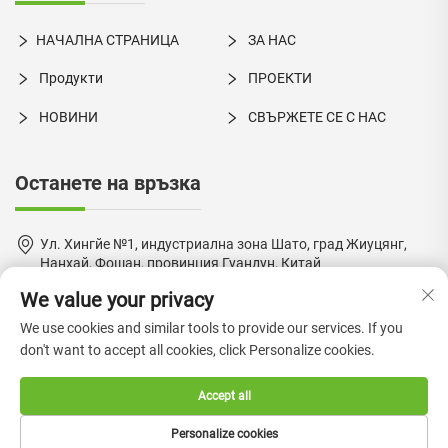
НАЧАЛНА СТРАНИЦА
ЗА НАС
Продукти
ПРОЕКТИ
НОВИНИ
СВЪРЖЕТЕ СЕ С НАС
Останете на връзка
Ул. Хингйе №1, индустриална зона Шато, град Жиуцянг,
Нанхай, Фошан, провинция Гуандун, Китай
We value your privacy
+86-18924550960
We use cookies and similar tools to provide our services. If you
[email protected]
don't want to accept all cookies, click Personalize cookies.
Accept all
Авторско право © 2024 от Foshan Boke Furniture Co., Ltd. —
Personalize cookies
Политика за поверителност