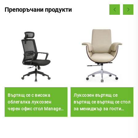
Препоръчани продукти
Въртящ се с висока
Луксозен въртящ се
облегалка луксозен
въртящ се въртящ се стол
черен офис стол Manager
за мениджър за гости
Boss Mesh Staff Task
Луксозен ергономичен
Ергономично
офис офис бюро и стол от
компютърно бюро
изкуствена кожа за
Мрежест офис стол
ръководители