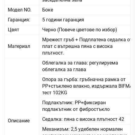
Модел NO.
Боке
Гаранция:
5 години гаранция
Цвят
Черно (Повече цветове по избор)
Мрежест гръб + Подплатена седалка от
Материал
плат с вътрешна пяна с висока
плътност.
Облегалка за глава: регулируема
облегалка за глава
Опора за гърба: гръбначна рамка от
PP+стъклено влакно, издържала BIFMA
тест 102KG
Подлакътник: PP+фиксиран
подлакътник от фибростъкло
Седалка: пяна с висока плътност 42
Описание
Механизъм: 2,5 удебелен нормален