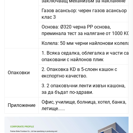
заключващ механизъм за накланяне
Газов асансьор: черен газов асансьор
клас 3
Основа: Ø320 черна PP основа,
преминала тест за налягане от 1000 KG
Колела: 50 мм черни найлонови колела
1. Всяка седалка, облегалка и части са
опаковани с найлонов плик
2. Опаковка KD в 5-слоен кашон с
Опаковки
експортно качество.
3. 2 опаковъчни ленти извън кашона,
за да бъдат по-здрави.
Офис, училище, болница, хотел, банка,
Приложение
летище......