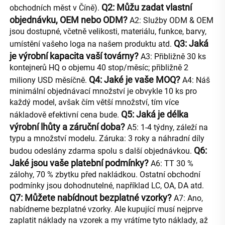
Q2: Můžu zadat vlastní 
obchodních měst v Číně). 
objednávku, OEM nebo ODM? 
A2: Služby ODM & OEM 
jsou dostupné, včetně velikosti, materiálu, funkce, barvy, 
Q3: Jaká 
umístění vašeho loga na našem produktu atd. 
je výrobní kapacita vaší továrny? 
A3: Přibližně 30 ks 
kontejnerů HQ o objemu 40 stop/měsíc; přibližně 2 
Q4: Jaké je vaše MOQ? 
miliony USD měsíčně. 
A4: Náš 
minimální objednávací množství je obvykle 10 ks pro 
každý model, avšak čím větší množství, tím více 
Q5: Jaká je délka 
nákladově efektivní cena bude. 
výrobní lhůty a záruční doba? 
A5: 1-4 týdny, záleží na 
typu a množství modelu. Záruka: 3 roky a náhradní díly 
Q6: 
budou odeslány zdarma spolu s další objednávkou. 
Jaké jsou vaše platební podmínky? 
A6: TT 30 % 
zálohy, 70 % zbytku před nakládkou. Ostatní obchodní 
podmínky jsou dohodnutelné, například LC, OA, DA atd. 
Q7: Můžete nabídnout bezplatné vzorky? 
A7: Ano, 
nabídneme bezplatné vzorky. Ale kupující musí nejprve 
zaplatit náklady na vzorek a my vrátíme tyto náklady, až 