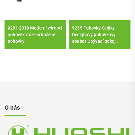
9231 2019 Moderní výrobci
9235 Pohovky Sedíky
pohovek z černé kožené
Designový pohovkový
pohovky
soubor Obývací pokoj
Nábytek Pohovky a
pohovky, Nový moderní
domácí nábytek Kožní
nerezová ocel
O nás