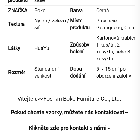
produktu
židle
ZNAČKA
Boke
Barva
Černá
Nylon / železo /
Místo
Provincie
Textura
síť
produktu
Guangdong, Čína
Kartonová krabice,
Způsoby
1 kus/tn; 2
Látky
HuaYu
balení
kusy/tn; nebo 3
kusy/tn
Standardní
Doba
5 ~ 15 dní po
Rozměr
velikost
dodání
obdržení zálohy
Vítejte u>>Foshan Boke Furniture Co., Ltd. 
Pokud chcete vzorky, můžete nás kontaktovat~ 
Klikněte zde pro kontakt s námi~ 