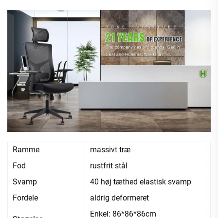
Ramme
massivt træ
Fod
rustfrit stål
Svamp
40 høj tæthed elastisk svamp
Fordele
aldrig deformeret
Enkel: 86*86*86cm