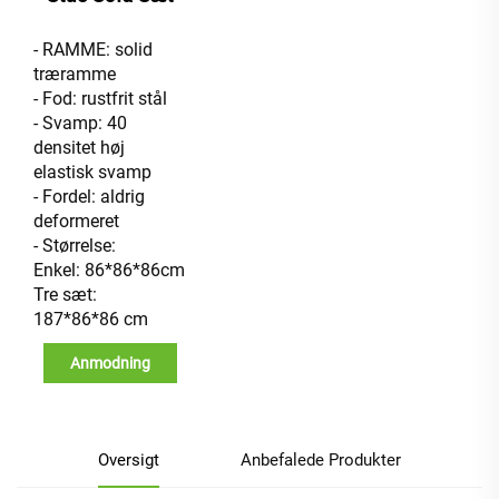
- RAMME: solid
træramme
- Fod: rustfrit stål
- Svamp: 40
densitet høj
elastisk svamp
- Fordel: aldrig
deformeret
- Størrelse:
Enkel: 86*86*86cm
Tre sæt:
187*86*86 cm
Anmodning
Oversigt
Anbefalede Produkter