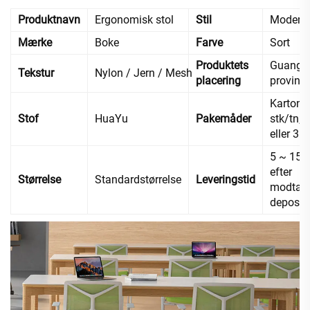
Produktnavn
Ergonomisk stol
Stil
Modern
Mærke
Boke
Farve
Sort
Produktets
Guangd
Tekstur
Nylon / Jern / Mesh
placering
provins,
Karton, 
Stof
HuaYu
Pakemåder
stk/tn; 2
eller 3 s
5 ~ 15 
efter
Størrelse
Standardstørrelse
Leveringstid
modtage
deposi