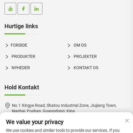
Hurtige links
FORSIDE
OM OS
PRODUKTER
PROJEKTER
NYHEDER
KONTAKT OS
Hold Kontakt
No.1 Xingye Road, Shatou Industrial Zone, Jiujiang Town,
Nanhai, Foshan, Guangdong, Kina
We value your privacy
+86-18924550960
We use cookies and similar tools to provide our services. If you
[email protected]