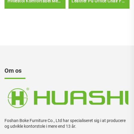
Hvilestol Komfortabel Mesh
Leather Pu Office Chair For
Stof Ergonomisk
Office Brug Kontor
Kontorstol
skrivebord og stol sæt
Om os
Foshan Boke Furniture Co., Ltd har specialiseret sig i at producere
og udvikle kontorstole i mere end 13 år.