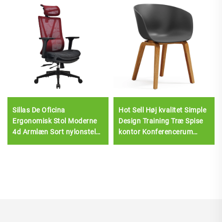
Sillas De Oficina
Hot Sell Høj kvalitet Simple
Ergonomisk Stol Moderne
Design Training Træ Spise
4d Armlæn Sort nylonstel
kontor Konferencerum
Mesh Ergonomisk
modtagelig plast stol
Executive Office Cadeira De
Escritorio