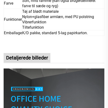
Sort, hvid ramme (kan også brugerdefineret
Farve
farve til sæde og ryg)
Tøj af blødt materiale
Nylon+glasfiber armlæn, med PU polstring
Funktioner
Vibrerfunktion
Tiltefunktion
Emballage
K/D pakke, standard 5-lag papirkarton.
Detaljerede billeder