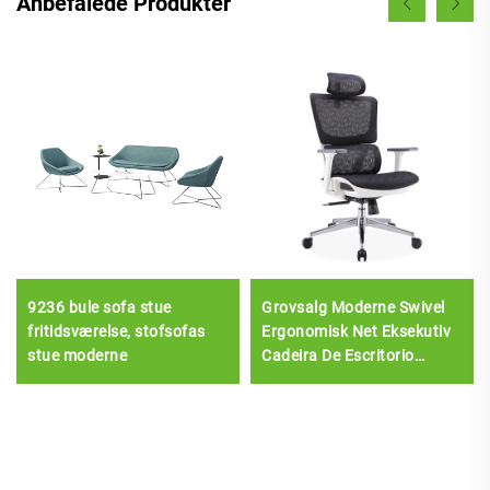
Anbefalede Produkter
9236 bule sofa stue
Grovsalg Moderne Swivel
fritidsværelse, stofsofas
Ergonomisk Net Eksekutiv
stue moderne
Cadeira De Escritorio
Kontorstol Sillas De Oficina
Kontormøbler