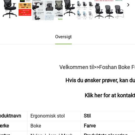
Oversigt
Velkommen til>>Foshan Boke Fur
Hvis du ønsker prøver, kan d
Klik her for at kontak
oduktnavn
Ergonomisk stol
Stil
rke
Boke
Farve