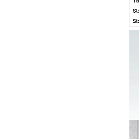
Te
St
St