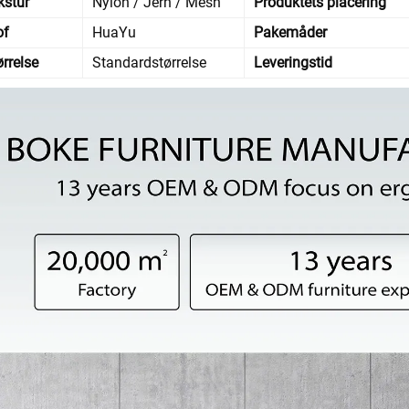
kstur
Nylon / Jern / Mesh
Produktets placering
of
HuaYu
Pakemåder
ørrelse
Standardstørrelse
Leveringstid