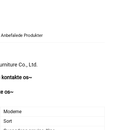
Anbefalede Produkter
niture Co., Ltd. 
u kontakte os~ 
te os~ 
Moderne
Sort