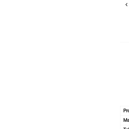
Pr
Mæ