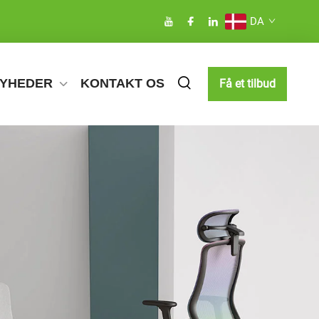
DA
YHEDER
KONTAKT OS
Få et tilbud