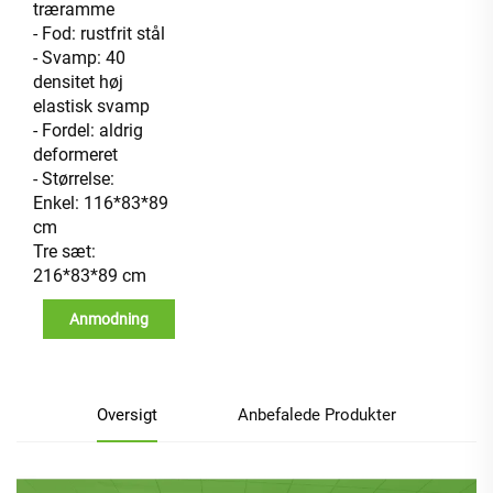
træramme
- Fod: rustfrit stål
- Svamp: 40
densitet høj
elastisk svamp
- Fordel: aldrig
deformeret
- Størrelse:
Enkel: 116*83*89
cm
Tre sæt:
216*83*89 cm
Anmodning
Oversigt
Anbefalede Produkter