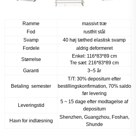
Ramme
massivt træ
Fod
rustfrit stål
Svamp
40 høj tæthed elastisk svamp
Fordele
aldrig deformeret
Enkel: 116*83*89 cm
Størrelse
Tre sæt: 216*83*89 cm
Garanti
3~5 år
T/T: 30% depositum efter
Betaling
semester
bestillingskonfirmation, 70% saldo
før levering
5 ~ 15 dage efter modtagelse af
Leveringstid
depositum
Shenzhen, Guangzhou, Foshan,
Havn for indlæsning
Shunde