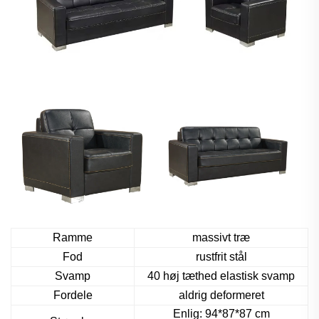
Ramme
massivt træ
Fod
rustfrit stål
Svamp
40 høj tæthed elastisk svamp
Fordele
aldrig deformeret
Enlig: 94*87*87 cm