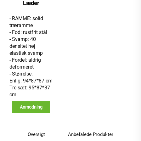
Læder
- RAMME: solid
træramme
- Fod: rustfrit stål
- Svamp: 40
densitet høj
elastisk svamp
- Fordel: aldrig
deformeret
- Størrelse:
Enlig: 94*87*87 cm
Tre sæt: 95*87*87
cm
Anmodning
Oversigt
Anbefalede Produkter