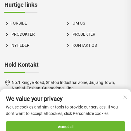
Hurtige links
FORSIDE
OM OS
PRODUKTER
PROJEKTER
NYHEDER
KONTAKT OS
Hold Kontakt
No.1 Xingye Road, Shatou Industrial Zone, Jiujiang Town,
Nanhai, Foshan, Guangdong, Kina
We value your privacy
+86-18924550960
We use cookies and similar tools to provide our services. If you
[email protected]
don't want to accept all cookies, click Personalize cookies.
Accept all