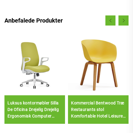
Anbefalede Produkter
Luksus kontormøbler Silla
Kommercial Bentwood Træ
De Oficina Drejelig Drejelig
Restaurants stol
Ergonomisk Computer
Komfortable Hotel Leisure
Kontorstol Skrivebord Mid
Spise møbler med plast
Back Mesh Stol til kontor
sædepolstring