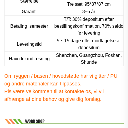
Størrelse
Tre sæt: 95*87*87 cm
Garanti
3~5 år
T/T: 30% depositum efter
Betaling
semester
bestillingskonfirmation, 70% saldo
før levering
5 ~ 15 dage efter modtagelse af
Leveringstid
depositum
Shenzhen, Guangzhou, Foshan,
Havn for indlæsning
Shunde
Om ryggen / basen / hovedstøtte har vi gitter / PU
og andre materialer
kan tilpasses.
Pls være velkommen til at kontakte os, vi vil
afhænge af dine behov og give dig forslag.