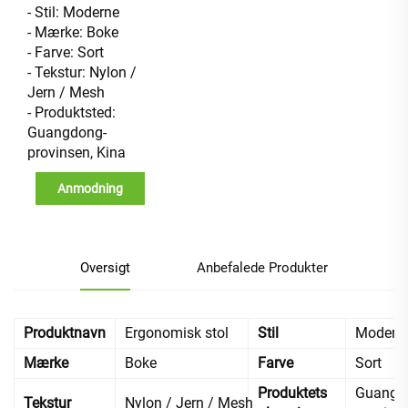
- Stil: Moderne
- Mærke: Boke
- Farve: Sort
- Tekstur: Nylon /
Jern / Mesh
- Produktsted:
Guangdong-
provinsen, Kina
Anmodning
Oversigt
Anbefalede Produkter
Produktnavn
Ergonomisk stol
Stil
Modern
Mærke
Boke
Farve
Sort
Produktets
Guangd
Tekstur
Nylon / Jern / Mesh