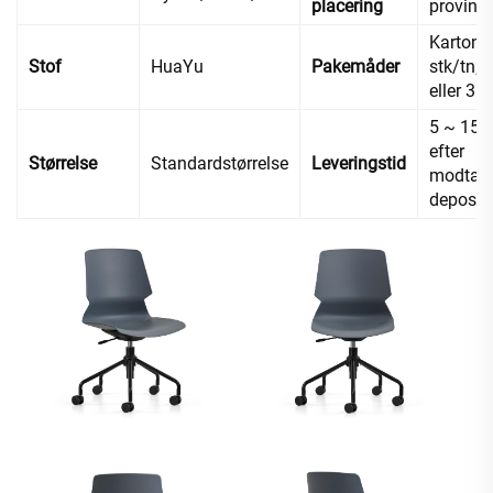
placering
provins,
Karton, 
Stof
HuaYu
Pakemåder
stk/tn; 2
eller 3 s
5 ~ 15 
efter
Størrelse
Standardstørrelse
Leveringstid
modtage
deposi