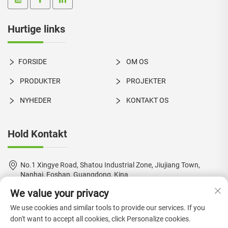
Hurtige links
FORSIDE
OM OS
PRODUKTER
PROJEKTER
NYHEDER
KONTAKT OS
Hold Kontakt
No.1 Xingye Road, Shatou Industrial Zone, Jiujiang Town,
Nanhai, Foshan, Guangdong, Kina
We value your privacy
+86-18924550960
We use cookies and similar tools to provide our services. If you
[email protected]
don't want to accept all cookies, click Personalize cookies.