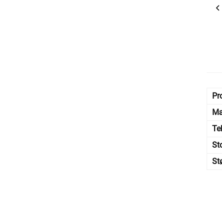
Pr
Mæ
Te
St
St