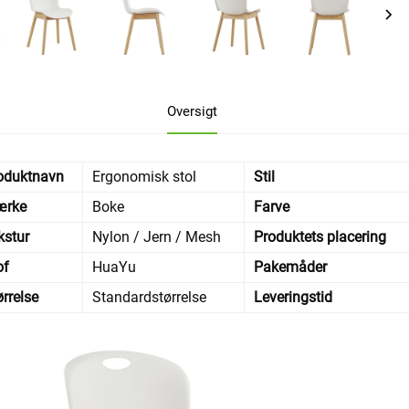
Oversigt
oduktnavn
Ergonomisk stol
Stil
rke
Boke
Farve
kstur
Nylon / Jern / Mesh
Produktets placering
of
HuaYu
Pakemåder
ørrelse
Standardstørrelse
Leveringstid