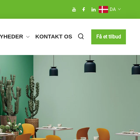
DA
YHEDER
KONTAKT OS
Få et tilbud