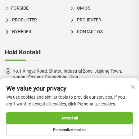
FORSIDE
OM OS
PRODUKTER
PROJEKTER
NYHEDER
KONTAKT OS
Hold Kontakt
No.1 Xingye Road, Shatou Industrial Zone, Jiujiang Town,
Nanhai, Foshan, Guangdong, Kina
We value your privacy
+86-18924550960
We use cookies and similar tools to provide our services. If you
[email protected]
don't want to accept all cookies, click Personalize cookies.
Accept all
Copyright © 2024 by Foshan Boke Furniture Co., Ltd. —
Personalize cookies
Privatlivspolitik