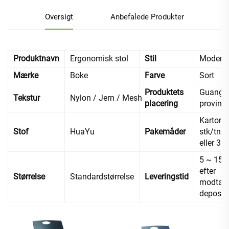
Oversigt
Anbefalede Produkter
Produktnavn
Ergonomisk stol
Stil
Modern
Mærke
Boke
Farve
Sort
Produktets
Guangd
Tekstur
Nylon / Jern / Mesh
placering
provins,
Karton, 
Stof
HuaYu
Pakemåder
stk/tn; 2
eller 3 s
5 ~ 15 
efter
Størrelse
Standardstørrelse
Leveringstid
modtage
deposi