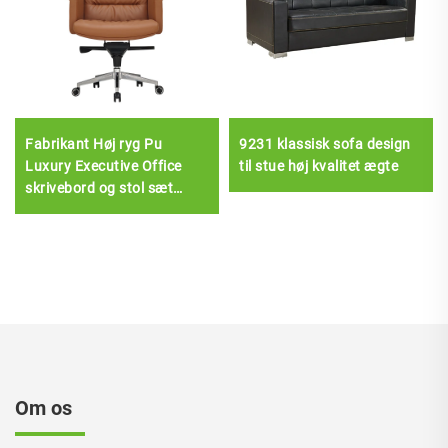
Fabrikant Høj ryg Pu
9231 klassisk sofa design
Luxury Executive Office
til stue høj kvalitet ægte
skrivebord og stol sæt
Boss Træ læder dreje
kontorstol Med træ base
Om os