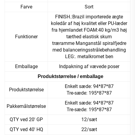
Farve
Sort
FINISH.:Brazil importerede ægte
koledår af høj kvalitet eller PU-læder
fra hjemlandet FOAM:40 kg/m3 høj
Funktioner
tæthed elastisk skum
træramme Manganstål spiralfjedre
med balanceringsstrålebehandling
LEG:. metalkromet ben
Emballage
Indpakning af vævede poser
Produktstørrelse / emballage
Enkelt sæde: 94*87*87
Produktstørrelse
Tre-sæde: 195*87*87
Enkelt sæde: 94*87*87
Pakkemålstørrelse
Tre-sæde: 195*87*87
QTY ved 20' GP
12/sæt
QTY ved 40' HQ
22/sæt