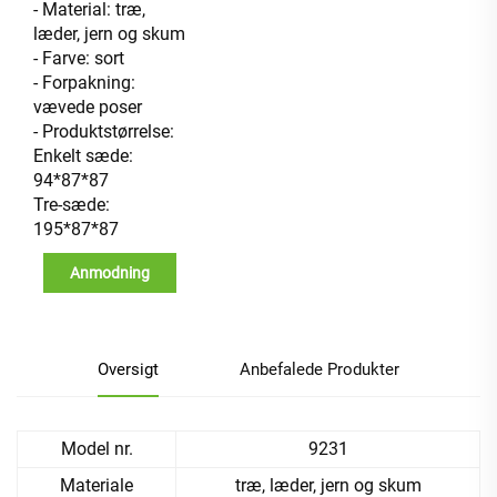
- Material: træ,
læder, jern og skum
- Farve: sort
- Forpakning:
vævede poser
- Produktstørrelse:
Enkelt sæde:
94*87*87
Tre-sæde:
195*87*87
Anmodning
Oversigt
Anbefalede Produkter
Model nr.
9231
Materiale
træ, læder, jern og skum